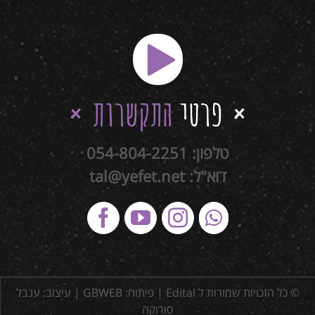
פרטי
התקשרות
טלפון:
054-804-2251
דוא"ל:
tal@yefet.net
© כל הזכויות שמורות ל Edital | פיתוח:
GBWEB
| עיצוב: ענבל
סורוקה