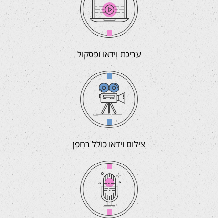
עריכת וידאו ופסקול
צילום וידאו כולל רחפן