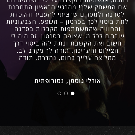
הסרטון בידיה. הסרטון היה מקסים ומרגש עד
כדי כך שבהחלטה מהירה, בהתראה של
שבוע, ביקשנו שתערוך גם סרט וידאו
לחתונה. התוצאה הייתה טובה באותה
המידה. ואחרון חביב, מעבר למקצועיות
ולסרטונים היצירתיים והחינניים, יש לטל
יכולת מוסיקלית (שאין לכל עורך) להקשיב
ולשלב קטעי מוסיקה בצורה רגישה ומדויקת.
ממליצים בחום!
עינת לנדא