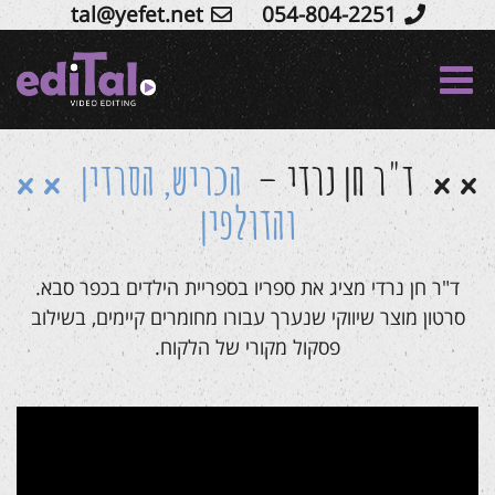
tal@yefet.net
054-804-2251
Ski
t
conten
ד"ר חן נרדי –
הכריש, הסרדין
והדולפין
ד"ר חן נרדי מציג את ספריו בספריית הילדים בכפר סבא.
סרטון מוצר שיווקי שנערך עבורו מחומרים קיימים, בשילוב
פסקול מקורי של הלקוח.