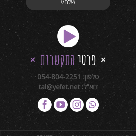
פרטי
התקשרות
טלפון:
054-804-2251
דוא"ל:
tal@yefet.net