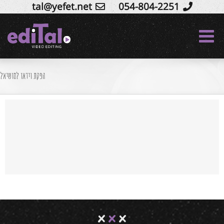
tal@yefet.net
054-804-2251
Ski
t
conten
הפקת וידאו לסושיאל
סושיאל דוקו – הפקת סרטוני סושיאל לעסקים
service