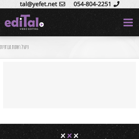
tal@yefet.net
054-804-2251
Ski
t
conten
ניהול רשתות חברתיות
סושיאל דוקו – הפקת סרטוני סושיאל לעסקים
service