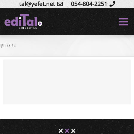
tal@yefet.net
054-804-2251
Ski
t
conten
סושיאל דוקו
סושיאל דוקו – הפקת סרטוני סושיאל לעסקים
service