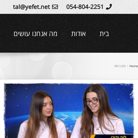
Ski
tal@yefet.net
054-804-2251
t
conten
בית
אודות
מה אנחנו עושים
Home
/
סרטון בר מצווה
בר מצווה אילי – המירוץ למיליון
סרטוני בת/בר מצווה
סרטים לימי הולדת