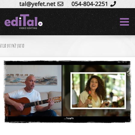
tal@yefet.net
054-804-2251
Ski
t
conten
סרטון לאירוע חברה
קליפ סיכום 15 שנה למדירה
סרטי שיווק לרשתות חברתיות