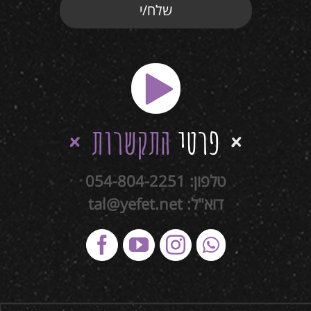
פרטי
התקשרות
טלפון:
054-804-2251
דוא"ל:
tal@yefet.net