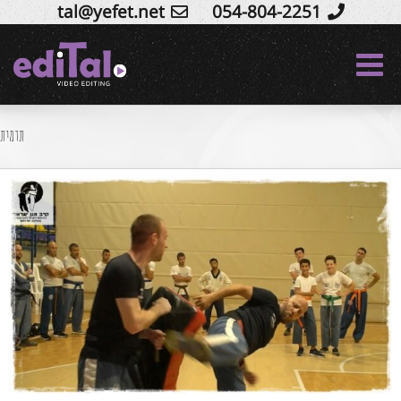
tal@yefet.net
054-804-2251
Ski
t
conten
תדמית
הפקת סרטון שיווקי קרב מגע
סרטי שיווק לרשתות חברתיות
סרטי תדמית