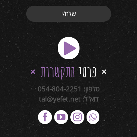
פרטי
התקשרות
טלפון:
054-804-2251
דוא"ל:
tal@yefet.net