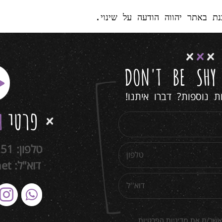
ת באתר יהווה הודעה על שינוי.
DON'T BE SH
 נוספות? דברו איתנו!
פרטי
ה
טלפון:
251
דוא"ל:
net
אשר/ת את מדיניות הפרטיות