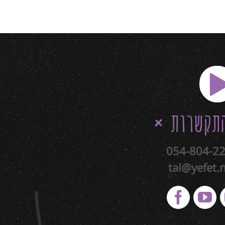
תקשרות
054-804-2
tal@yefet.