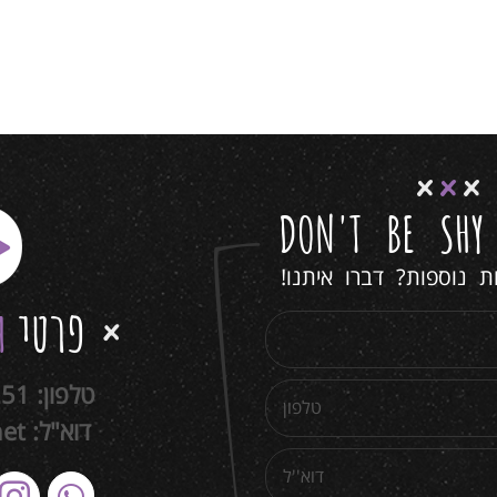
DON'T BE SH
 נוספות? דברו איתנו!
פרטי
ה
טלפון:
251
דוא"ל:
net