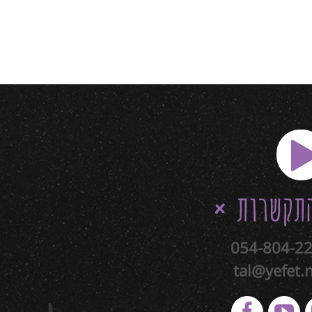
תקשרות
054-804-2
tal@yefet.