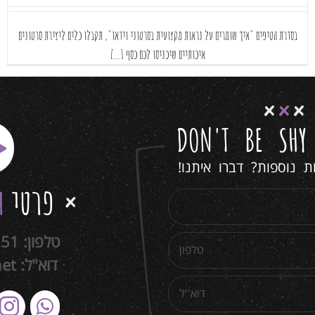
בסדרת הטיפים "איך שומרים על נראות מקצועית בסרטוני וידאו", תקבלו כלים ליצירת סרטונים
איכותיים שיכניסו לכם כסף [...]
DON'T BE SH
 נוספות? דברו איתנו!
פרטי
ה
טלפון:
251
דוא"ל:
net