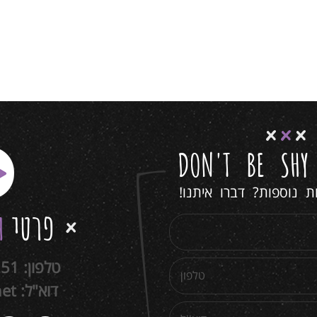
DON'T BE SH
 נוספות? דברו איתנו!
פרטי
ה
טלפון:
251
דוא"ל:
net