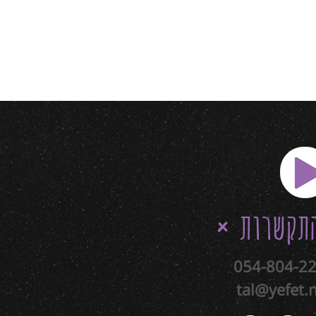
תקשרות
054-804-2
tal@yefet.