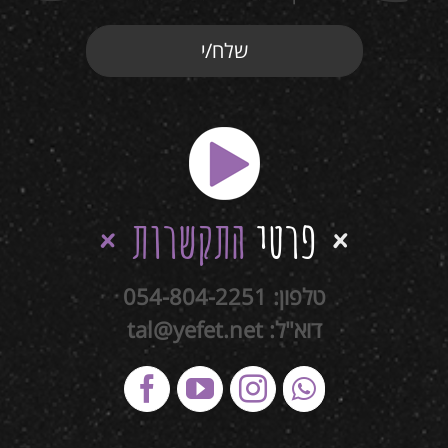
פרטי
התקשרות
טלפון:
054-804-2251
דוא"ל:
tal@yefet.net