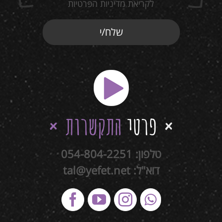
לקריאת מדיניות הפרטיות
פרטי
התקשרות
טלפון:
054-804-2251
דוא"ל:
tal@yefet.net