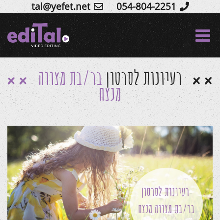
tal@yefet.net
054-804-2251
Ski
t
conten
רעיונות לסרטון
בר/בת מצווה
מנצח