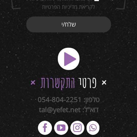
לקריאת מדיניות הפרטיות
פרטי
התקשרות
טלפון:
054-804-2251
דוא"ל:
tal@yefet.net