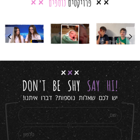
פרויקטים
נוספים
בר מצווה
סרטון בר
סרטון בר
אילי –
מצווה יואב
מצווה לרועי
המירוץ
למיליון
סרטוני בת/בר
סרטוני בת/בר
מצווה
סרטים לימי
מצווה
סרטים לימי
סרטוני בת/בר
הולדת
הולדת
מצווה
סרטים לימי
הולדת
DON'T BE SHY
SAY HI
!
יש לכם שאלות נוספות? דברו איתנו!