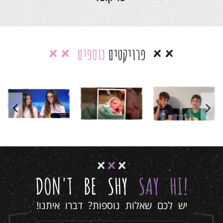
פרויקטים
נוספים
בר מצווה
סרטון בר
סרטון בר
אילי –
מצווה יואב
מצווה לרועי
המירוץ
למיליון
סרטוני בת/בר
סרטוני בת/בר
מצווה
סרטים לימי
מצווה
סרטים לימי
סרטוני בת/בר
הולדת
הולדת
מצווה
סרטים לימי
הולדת
DON'T BE SHY
SAY HI
!
יש לכם שאלות נוספות? דברו איתנו!