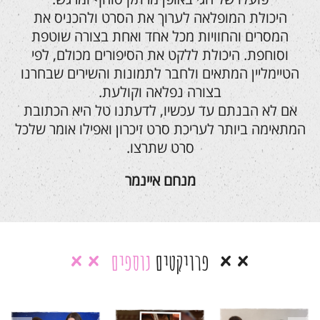
היכולת המופלאה לערוך את הסרט ולהכניס את
המסרים והחוויות מכל אחד ואחת בצורה שוטפת
וסוחפת. היכולת ללקט את הסיפורים מכולם, לפי
הטיימליין המתאים ולחבר לתמונות והשירים שבחרנו
בצורה נפלאה וקולעת.
אם לא הבנתם עד עכשיו, לדעתנו טל היא הכתובת
המתאימה ביותר לעריכת סרט זיכרון ואפילו אומר שלכל
סרט שתרצו.
מנחם איינמר
פרויקטים
נוספים
בר מצווה
סרטון בר
סרטון בר
אילי –
מצווה יואב
מצווה לרועי
המירוץ