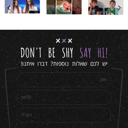
למיליון
סרטוני בת/בר
סרטוני בת/בר
מצווה
סרטים לימי
מצווה
סרטים לימי
סרטוני בת/בר
הולדת
הולדת
מצווה
סרטים לימי
הולדת
DON'T BE SHY
SAY HI
!
יש לכם שאלות נוספות? דברו איתנו!