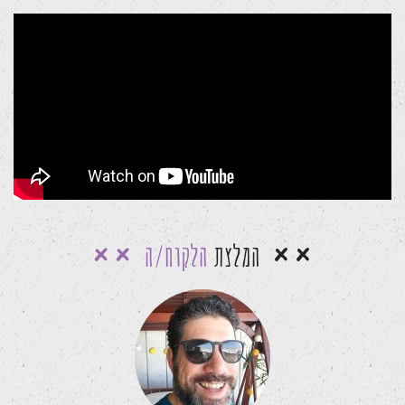
המלצת
הלקוח/ה