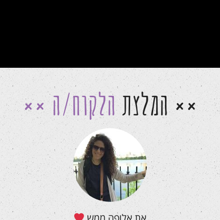
המלצת
הלקוח/ה
את אלופה ממש