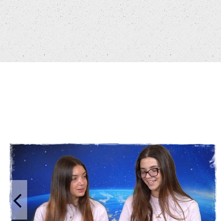
בר מצווה אילי – המירוץ למיליון
סרטוני בת/בר מצווה
סרטים לימי הולדת