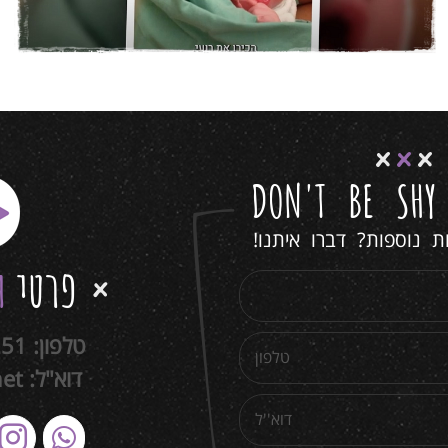
DON'T BE SH
 נוספות? דברו איתנו!
פרטי
ה
טלפון:
251
דוא"ל:
net