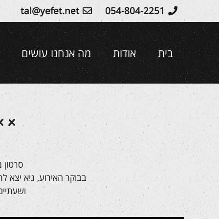
Ski
tal@yefet.net
054-804-2251
t
conten
בית
אודות
מה אנחנו עושים
סרטון 
בבוקר האירוע, גיא יצא לר
ושעתיים