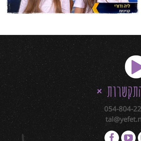
תקשרות
054-804-2
tal@yefet.