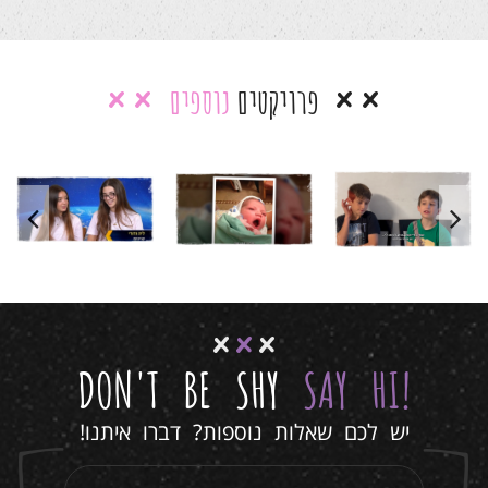
פרויקטים
נוספים
בר מצווה
סרטון בר
סרטון בר
אילי –
מצווה יואב
מצווה לרועי
המירוץ
למיליון
סרטוני בת/בר
סרטוני בת/בר
מצווה
סרטים לימי
מצווה
סרטים לימי
סרטוני בת/בר
הולדת
הולדת
מצווה
סרטים לימי
הולדת
DON'T BE SHY
SAY HI
!
יש לכם שאלות נוספות? דברו איתנו!