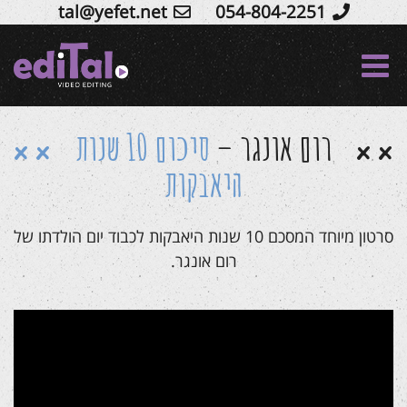
tal@yefet.net
054-804-2251
Ski
t
conten
רום אונגר –
סיכום 10 שנות
היאבקות
סרטון מיוחד המסכם 10 שנות היאבקות לכבוד יום הולדתו של
רום אונגר.